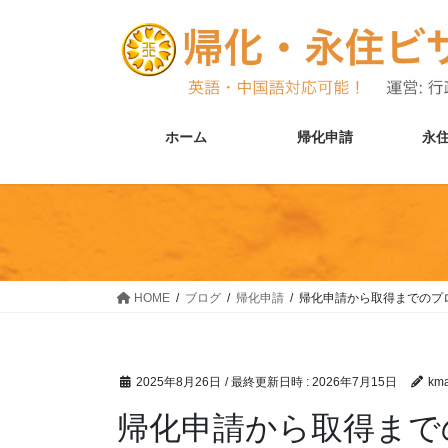
コ
ナ
ン
ビ
テ
ゲ
ン
ー
ツ
シ
へ
ョ
ホーム
帰化申請
永
ス
ン
キ
に
ッ
移
プ
動
HOME
ブログ
帰化申請
帰化申請から取得までのプ
2025年8月26日
/ 最終更新日時 :
2026年7月15日
km
帰化申請から取得まで