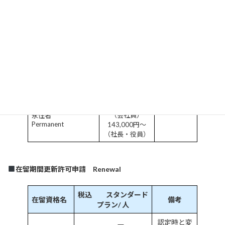
定住者（離婚・死
別）
143,000円 〜
Long term resident
(Divorce/bereavemen
t)
99,500円～（認
定）
家族滞在
Dependent
44,000円～（更
新）
132,000円～
（会社員）
永住者
Permanent
143,000円～
（社長・役員）
在留期間更新許可申請 Renewal
税込 スタンダード
在留資格名
備考
プラン/ 人
認定時と変