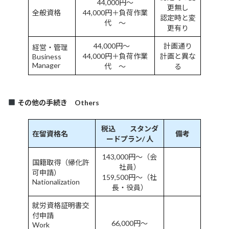
44,000円～
更無し
全般資格
44,000円＋負荷作業
認定時と変
代 ～
更有り
44,000円～
計画通り
経営・管理
44,000円＋負荷作業
計画と異な
Business
Manager
代 ～
る
その他の手続き Others
税込 スタンダ
在留資格名
備考
ードプラン/ 人
143,000円～（会
国籍取得（帰化許
社員）
可申請）
159,500円～（社
Nationalization
長・役員）
就労資格証明書交
付申請
66,000円～
Work