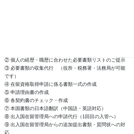
永住許可申請（本人が会社役員の場合）
１７６，０００円
家族１名追加ごとに
５５，０００円
【まかせて安心プランサービス内容】
① 在留資格申請に関する総合的なコンサルティング＆相
談無制限
② 個人の経歴・職歴に合わせた必要書類リストのご提示
③ 必要書類の収集代行 （役所・税務署・法務局が可能
です）
④ 在留資格取得申請に係る書類一式の作成
⑤ 申請理由書の作成
⑥ 各契約書のチェック・作成
⑦ 本国書類の日本語翻訳（中国語・英語対応）
⑧ 出入国在留管理局への申請代行（1回目の入管へ）
⑨ 出入国在留管理局からの追加提出書類・質問状への対
応