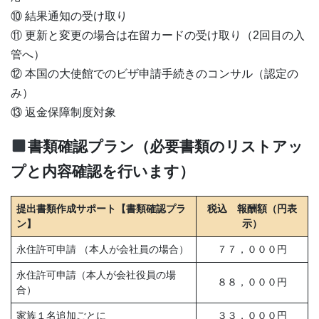
⑩ 結果通知の受け取り
⑪ 更新と変更の場合は在留カードの受け取り（2回目の入
管へ）
⑫ 本国の大使館でのビザ申請手続きのコンサル（認定の
み）
⑬ 返金保障制度対象
書類確認プラン（必要書類のリストアッ
プと内容確認を行います）
提出書類作成サポート【書類確認プラ
税込 報酬額（円表
ン】
示）
永住許可申請 （本人が会社員の場合）
７７，０００円
永住許可申請（本人が会社役員の場
８８，０００円
合）
家族１名追加ごとに
３３，０００円