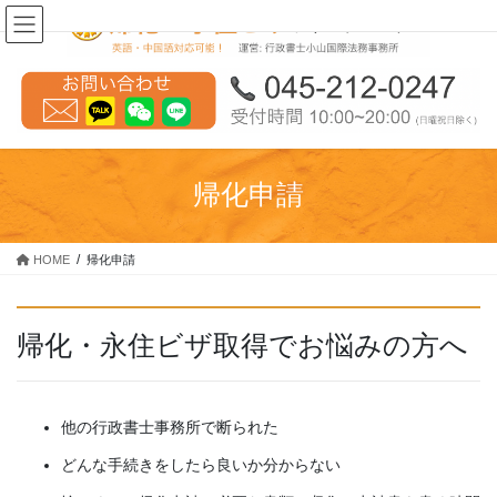
コ
ナ
ン
ビ
テ
ゲ
ン
ー
ツ
シ
へ
ョ
ス
ン
キ
に
帰化申請
ッ
移
プ
動
HOME
帰化申請
帰化・永住ビザ取得でお悩みの方へ
他の行政書士事務所で断られた
どんな手続きをしたら良いか分からない