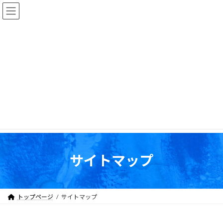
コ
ナ
ン
ビ
テ
ゲ
ン
ー
ツ
シ
へ
ョ
ス
ン
キ
に
ッ
移
プ
動
サイトマップ
トップページ
サイトマップ