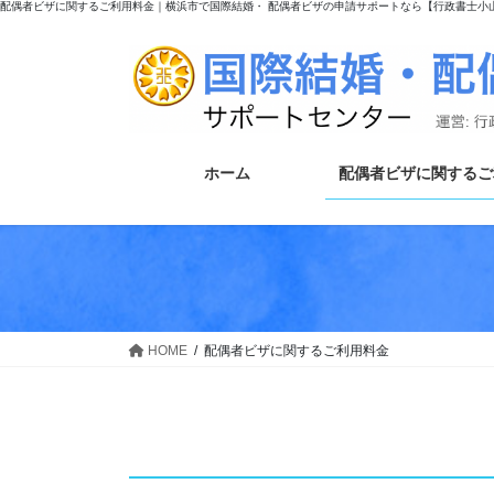
配偶者ビザに関するご利用料金｜横浜市で国際結婚・ 配偶者ビザの申請サポートなら【行政書士小
コ
ナ
ン
ビ
テ
ゲ
ン
ー
ツ
シ
へ
ョ
ス
ン
ホーム
配偶者ビザに関するご
キ
に
ッ
移
プ
動
HOME
配偶者ビザに関するご利用料金