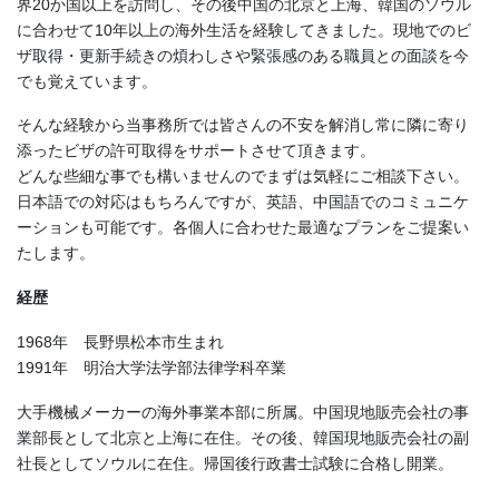
界20か国以上を訪問し、その後中国の北京と上海、韓国のソウル
に合わせて10年以上の海外生活を経験してきました。現地でのビ
ザ取得・更新手続きの煩わしさや緊張感のある職員との面談を今
でも覚えています。
そんな経験から当事務所では皆さんの不安を解消し常に隣に寄り
添ったビザの許可取得をサポートさせて頂きます。
どんな些細な事でも構いませんのでまずは気軽にご相談下さい。
日本語での対応はもちろんですが、英語、中国語でのコミュニケ
ーションも可能です。各個人に合わせた最適なプランをご提案い
たします。
経歴
1968年 長野県松本市生まれ
1991年 明治大学法学部法律学科卒業
大手機械メーカーの海外事業本部に所属。中国現地販売会社の事
業部長として北京と上海に在住。その後、韓国現地販売会社の副
社長としてソウルに在住。帰国後行政書士試験に合格し開業。